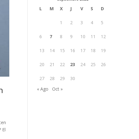
L
M
X
J
V
S
D
1
2
3
4
5
6
7
8
9
10
11
12
13
14
15
16
17
18
19
20
21
22
23
24
25
26
27
28
29
30
n
« Ago
Oct »
ten
 El